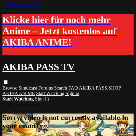
Skip to main content
Klicke hier für noch mehr
Anime – Jetzt kostenlos auf
AKIBA ANIME!
AKIBA PASS TV
Browse
Simulcast
Forums
Search
FAQ
AKIBA PASS SHOP
AKIBA ANIME
Start Watching
Sign in
Start Watching
Sign In
Live stream preview
Sorry, video is not currently available in
your country