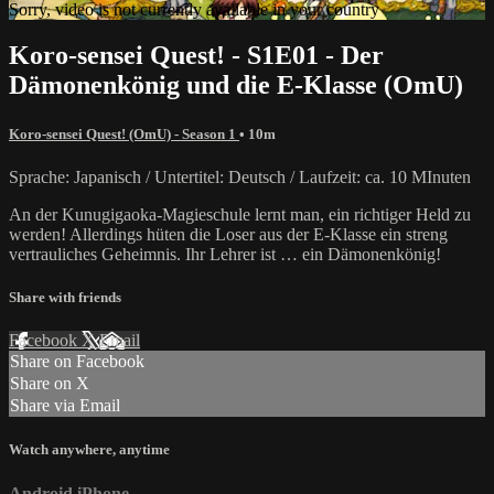
Sorry, video is not currently available in your country
Koro-sensei Quest! - S1E01 - Der
Dämonenkönig und die E-Klasse (OmU)
Koro-sensei Quest! (OmU) - Season 1
• 10m
Sprache: Japanisch / Untertitel: Deutsch / Laufzeit: ca. 10 MInuten
An der Kunugigaoka-Magieschule lernt man, ein richtiger Held zu
werden! Allerdings hüten die Loser aus der E-Klasse ein streng
vertrauliches Geheimnis. Ihr Lehrer ist … ein Dämonenkönig!
Share with friends
Facebook
X
Email
Share on Facebook
Share on X
Share via Email
Watch anywhere, anytime
Android
iPhone