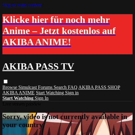
Skip to main content
Klicke hier für noch mehr
Anime – Jetzt kostenlos auf
AKIBA ANIME!
AKIBA PASS TV
Browse
Simulcast
Forums
Search
FAQ
AKIBA PASS SHOP
AKIBA ANIME
Start Watching
Sign in
Start Watching
Sign In
Live stream preview
Sorry, video is not currently available in
your country