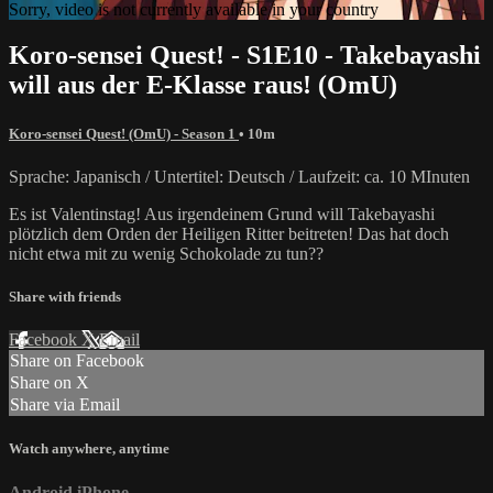
Sorry, video is not currently available in your country
Koro-sensei Quest! - S1E10 - Takebayashi
will aus der E-Klasse raus! (OmU)
Koro-sensei Quest! (OmU) - Season 1
• 10m
Sprache: Japanisch / Untertitel: Deutsch / Laufzeit: ca. 10 MInuten
Es ist Valentinstag! Aus irgendeinem Grund will Takebayashi
plötzlich dem Orden der Heiligen Ritter beitreten! Das hat doch
nicht etwa mit zu wenig Schokolade zu tun??
Share with friends
Facebook
X
Email
Share on Facebook
Share on X
Share via Email
Watch anywhere, anytime
Android
iPhone