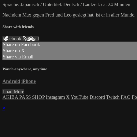
Sprache: Japanisch / Untertitel: Deutsch / Laufzeit: ca. 24 Minuten
Nachdem Max gegen Fred und Leo gesiegt hat, ist er in aller Munde.
Share with friends
Facebook
X
Email
Share on Facebook
Share on X
Share via Email
Watch anywhere, anytime
Android
iPhone
Load More
AKIBA PASS SHOP
Instagram
X
YouTube
Discord
Twitch
FAQ
Fo
×