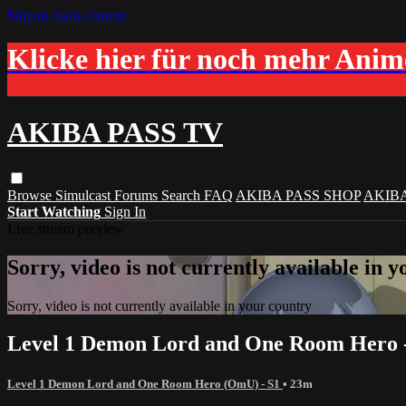
Skip to main content
Klicke hier für noch mehr Ani
AKIBA PASS TV
Browse
Simulcast
Forums
Search
FAQ
AKIBA PASS SHOP
AKIB
Start Watching
Sign In
Live stream preview
Sorry, video is not currently available in 
Sorry, video is not currently available in your country
Level 1 Demon Lord and One Room Hero - 
Level 1 Demon Lord and One Room Hero (OmU) - S1
• 23m