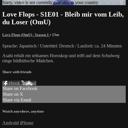
Sorry, video is not currently available in your country
Love Flops - S1E01 - Bleib mir vom Leib,
du Loser (OmU)
Love Flops (OmU) - Season 1
• 23m
Sprache: Japanisch / Untertitel: Deutsch / Laufzeit: ca. 24 Minuten
Asahi erhält ein seltsames Horoskop und trifft auf dem Schulweg
einge bildhübsche Mädchen.
Share with friends
Facebook
X
Email
Share on Facebook
Share on X
Share via Email
Watch anywhere, anytime
Android
iPhone