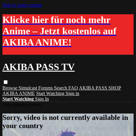
Skip to main content
Klicke hier für noch mehr
Anime – Jetzt kostenlos auf
AKIBA ANIME!
AKIBA PASS TV
Browse
Simulcast
Forums
Search
FAQ
AKIBA PASS SHOP
AKIBA ANIME
Start Watching
Sign in
Start Watching
Sign In
Live stream preview
Sorry, video is not currently available in
your country