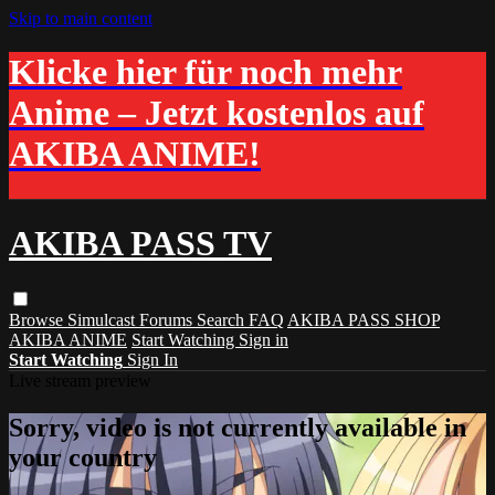
Skip to main content
Klicke hier für noch mehr
Anime – Jetzt kostenlos auf
AKIBA ANIME!
AKIBA PASS TV
Browse
Simulcast
Forums
Search
FAQ
AKIBA PASS SHOP
AKIBA ANIME
Start Watching
Sign in
Start Watching
Sign In
Live stream preview
Sorry, video is not currently available in
your country