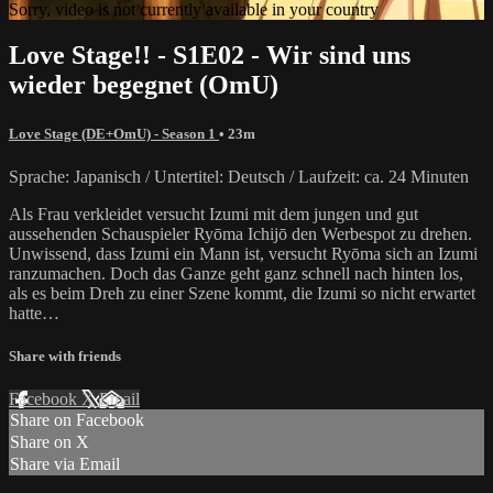
Sorry, video is not currently available in your country
Love Stage!! - S1E02 - Wir sind uns
wieder begegnet (OmU)
Love Stage (DE+OmU) - Season 1
• 23m
Sprache: Japanisch / Untertitel: Deutsch / Laufzeit: ca. 24 Minuten
Als Frau verkleidet versucht Izumi mit dem jungen und gut
aussehenden Schauspieler Ryōma Ichijō den Werbespot zu drehen.
Unwissend, dass Izumi ein Mann ist, versucht Ryōma sich an Izumi
ranzumachen. Doch das Ganze geht ganz schnell nach hinten los,
als es beim Dreh zu einer Szene kommt, die Izumi so nicht erwartet
hatte…
Share with friends
Facebook
X
Email
Share on Facebook
Share on X
Share via Email