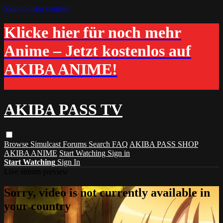
Skip to main content
Klicke hier für noch mehr
Anime – Jetzt kostenlos auf
AKIBA ANIME!
AKIBA PASS TV
Browse
Simulcast
Forums
Search
FAQ
AKIBA PASS SHOP
AKIBA ANIME
Start Watching
Sign in
Start Watching
Sign In
Live stream preview
Sorry, video is not currently available in
your country