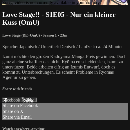
Sorry, video is not currently available in your country
Love Stage!! - S1E05 - Nur ein kleiner
Kuss (OmU)
Love Stage (DE+OmU) - Season 1
• 23m
Sprache: Japanisch / Untertitel: Deutsch / Laufzeit: ca. 24 Minuten
Izumi möchte den großen Kadoyama-Manga-Preis gewinnen. Doch
ganz alleine schafft er das nicht. Ryōma entscheidet sich, Izumi zu
unterstützen. Beide arbeiten eifrig an Izumis Entwurf, doch es
kommt zu Unterbrechungen. Es scheint Probleme in Ryōmas
Agentur zu geben.
Share with friends
Facebook
X
Email
Share on Facebook
Share on X
Share via Email
Watch anywhere, anytime