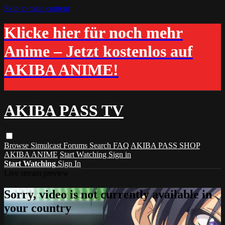
Skip to main content
Klicke hier für noch mehr
Anime – Jetzt kostenlos auf
AKIBA ANIME!
AKIBA PASS TV
Browse
Simulcast
Forums
Search
FAQ
AKIBA PASS SHOP
AKIBA ANIME
Start Watching
Sign in
Start Watching
Sign In
Live stream preview
Sorry, video is not currently available in
your country