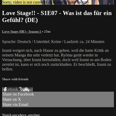
Sorry, video is not currently available in your country
Love Stage!! - S1E07 - Was ist das für ein
Gefühl? (DE)
Love Stage (DE) - Season 1
• 23m
Sprache: Deutsch / Untertitel: Keine / Laufzeit: ca. 24 Minuten
Izumi weigert sich, nach Hause zu gehen, weil die harte Kritik an
seinem Manga ihn sehr verletzt hat. Ryōma gerät wieder in
Versuchung, über Izumi herzufallen, doch weil Izumi so am Boden
zerstört ist, kann er sich noch zurückhalten. Er beschließt, Izumi zu
helfen.
Share with friends
Facebook
X
Email
Share on Facebook
Share on X
Share via Email
Watch anywhere, anytime