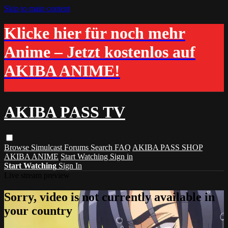
Skip to main content
Klicke hier für noch mehr
Anime – Jetzt kostenlos auf
AKIBA ANIME!
AKIBA PASS TV
Browse
Simulcast
Forums
Search
FAQ
AKIBA PASS SHOP
AKIBA ANIME
Start Watching
Sign in
Start Watching
Sign In
Live stream preview
Sorry, video is not currently available in
your country