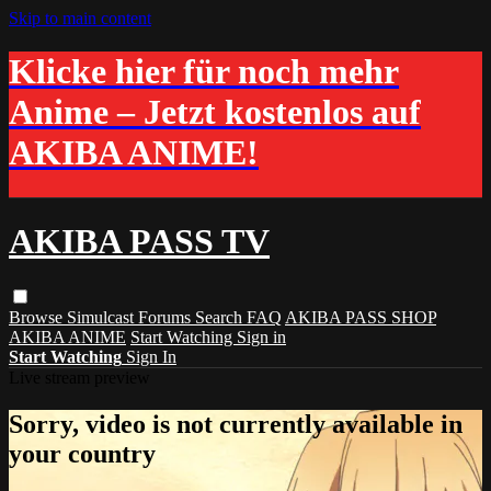
Skip to main content
Klicke hier für noch mehr
Anime – Jetzt kostenlos auf
AKIBA ANIME!
AKIBA PASS TV
Browse
Simulcast
Forums
Search
FAQ
AKIBA PASS SHOP
AKIBA ANIME
Start Watching
Sign in
Start Watching
Sign In
Live stream preview
Sorry, video is not currently available in
your country