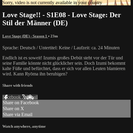
Sorry, video is not currently available in your country
Love Stage!! - S1E08 - Love Stage: Der
Stil der Männer (DE)
Love Stage (DE) - Season 1
• 23m
Sprache: Deutsch / Untertitel: Keine / Laufzeit: ca. 24 Minuten
Endlich ist es soweit! Izumis großes Debüt steht vor der Tür und
seine Familie könnte nicht glücklicher sein. Doch Izumi bekommt
kalte Füße und befürchtet, dass er sich vor allen Leuten blamieren
wird. Kann Ryōma ihn beruhigen?
Share with friends
Facebook
X
Email
Share on Facebook
Share on X
Share via Email
Watch anywhere, anytime