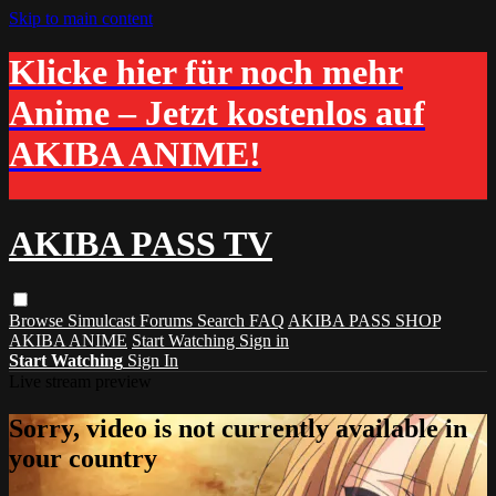
Skip to main content
Klicke hier für noch mehr
Anime – Jetzt kostenlos auf
AKIBA ANIME!
AKIBA PASS TV
Browse
Simulcast
Forums
Search
FAQ
AKIBA PASS SHOP
AKIBA ANIME
Start Watching
Sign in
Start Watching
Sign In
Live stream preview
Sorry, video is not currently available in
your country