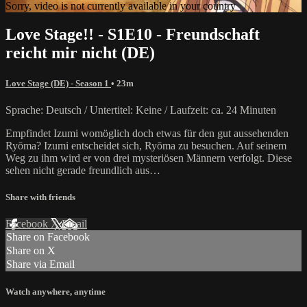
Sorry, video is not currently available in your country
Love Stage!! - S1E10 - Freundschaft
reicht mir nicht (DE)
Love Stage (DE) - Season 1
• 23m
Sprache: Deutsch / Untertitel: Keine / Laufzeit: ca. 24 Minuten
Empfindet Izumi womöglich doch etwas für den gut aussehenden
Ryōma? Izumi entscheidet sich, Ryōma zu besuchen. Auf seinem
Weg zu ihm wird er von drei mysteriösen Männern verfolgt. Diese
sehen nicht gerade freundlich aus…
Share with friends
Facebook
X
Email
Share on Facebook
Share on X
Share via Email
Watch anywhere, anytime