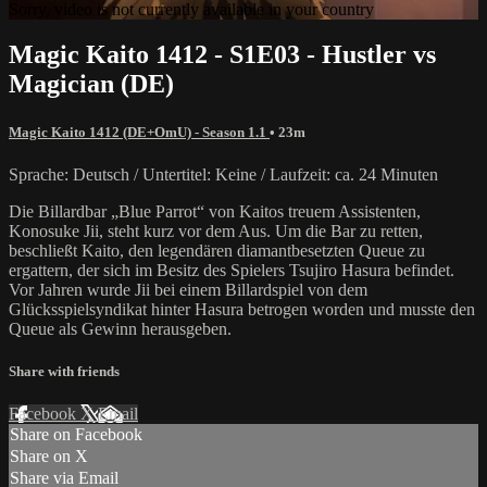
Sorry, video is not currently available in your country
Magic Kaito 1412 - S1E03 - Hustler vs
Magician (DE)
Magic Kaito 1412 (DE+OmU) - Season 1.1
• 23m
Sprache: Deutsch / Untertitel: Keine / Laufzeit: ca. 24 Minuten
Die Billardbar „Blue Parrot“ von Kaitos treuem Assistenten,
Konosuke Jii, steht kurz vor dem Aus. Um die Bar zu retten,
beschließt Kaito, den legendären diamantbesetzten Queue zu
ergattern, der sich im Besitz des Spielers Tsujiro Hasura befindet.
Vor Jahren wurde Jii bei einem Billardspiel von dem
Glücksspielsyndikat hinter Hasura betrogen worden und musste den
Queue als Gewinn herausgeben.
Share with friends
Facebook
X
Email
Share on Facebook
Share on X
Share via Email