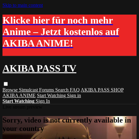
Skip to main content
Klicke hier für noch mehr
Anime – Jetzt kostenlos auf
AKIBA ANIME!
AKIBA PASS TV
Browse
Simulcast
Forums
Search
FAQ
AKIBA PASS SHOP
AKIBA ANIME
Start Watching
Sign in
Start Watching
Sign In
Live stream preview
Sorry, video is not currently available in
your country