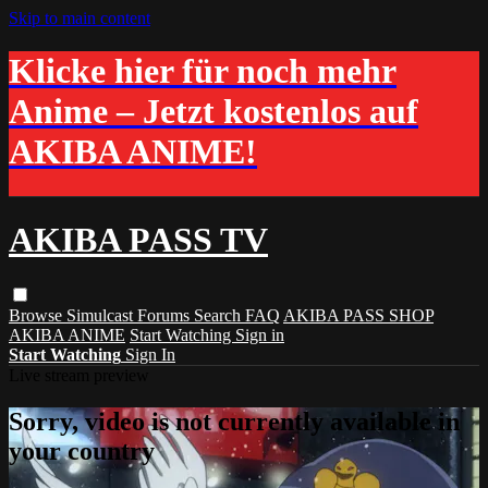
Skip to main content
Klicke hier für noch mehr
Anime – Jetzt kostenlos auf
AKIBA ANIME!
AKIBA PASS TV
Browse
Simulcast
Forums
Search
FAQ
AKIBA PASS SHOP
AKIBA ANIME
Start Watching
Sign in
Start Watching
Sign In
Live stream preview
Sorry, video is not currently available in
your country