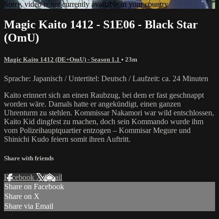
Sorry, video is not currently available in your country
Magic Kaito 1412 - S1E06 - Black Star
(OmU)
Magic Kaito 1412 (DE+OmU) - Season 1.1
• 23m
Sprache: Japanisch / Untertitel: Deutsch / Laufzeit: ca. 24 Minuten
Kaito erinnert sich an einen Raubzug, bei dem er fast geschnappt
worden wäre. Damals hatte er angekündigt, einen ganzen
Uhrenturm zu stehlen. Kommissar Nakamori war wild entschlossen,
Kaito Kid dingfest zu machen, doch sein Kommando wurde ihm
vom Polizeihauptquartier entzogen – Kommisar Megure und
Shinichi Kudo feiern somit ihren Auftritt.
Share with friends
Facebook
X
Email
Share on Facebook
Share on X
Share via Email