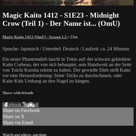
Sorry, video is not currently available in your country
Magic Kaito 1412 - S1E23 - Midnight
Crow (Teil 1) - Der Name ist... (OmU)
Magic Kaito 1412 (OmU) - Season 1.2
• 23m
Sprache: Japanisch / Untertitel: Deutsch / Laufzeit: ca. 24 Minuten
Ein neuer Phantomdieb taucht in Tokio auf: der schwarz gekleidete
Kaito Corbeau, der von sich behauptet, sein Handwerk an der Seite
von Toichi Kuroba erlernt zu haben. Der gewiefte Dieb stellt Kaito
vor eine Herausforderung: Seine Tricks zu durchschauen, oder
Kaito Kids Umhang an den Nagel zu hängen.
Share with friends
Facebook
X
Email
Share on Facebook
Share on X
Share via Email
Watch anywhere, anytime