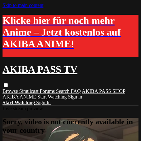
Skip to main content
Klicke hier für noch mehr
Anime – Jetzt kostenlos auf
AKIBA ANIME!
AKIBA PASS TV
Browse
Simulcast
Forums
Search
FAQ
AKIBA PASS SHOP
AKIBA ANIME
Start Watching
Sign in
Start Watching
Sign In
Live stream preview
Sorry, video is not currently available in
your country