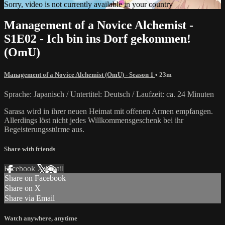
Sorry, video is not currently available in your country
Management of a Novice Alchemist -
S1E02 - Ich bin ins Dorf gekommen!
(OmU)
Management of a Novice Alchemist (OmU) - Season 1
• 23m
Sprache: Japanisch / Untertitel: Deutsch / Laufzeit: ca. 24 Minuten
Sarasa wird in ihrer neuen Heimat mit offenen Armen empfangen.
Allerdings löst nicht jedes Willkommensgeschenk bei ihr
Begeisterungsstürme aus.
Share with friends
Facebook
X
Email
Share on Facebook
Share on X
Share via Email
Watch anywhere, anytime