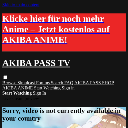
Skip to main content
Klicke hier für noch mehr
Anime – Jetzt kostenlos auf
AKIBA ANIME!
AKIBA PASS TV
Browse
Simulcast
Forums
Search
FAQ
AKIBA PASS SHOP
AKIBA ANIME
Start Watching
Sign in
Start Watching
Sign In
Live stream preview
Sorry, video is not currently available in
your country