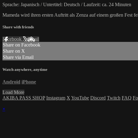
Sprache: Japanisch / Untertitel: Deutsch / Laufzeit: ca. 24 Minuten
Mameda wird ihren ersten Auftritt als Zenza auf einem großen Fest fei
Share with friends
Facebook
X
Email
Share on Facebook
Share on X
Share via Email
Watch anywhere, anytime
Android
iPhone
Load More
AKIBA PASS SHOP
Instagram
X
YouTube
Discord
Twitch
FAQ
Fo
×