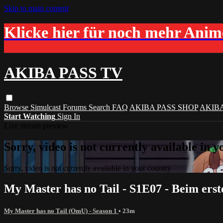
Skip to main content
Klicke hier für noch mehr Ani
AKIBA PASS TV
Browse
Simulcast
Forums
Search
FAQ
AKIBA PASS SHOP
AKIB
Start Watching
Sign In
Live stream preview
Sorry, video is not currently available in 
Sorry, video is not currently available in your country
My Master has no Tail - S1E07 - Beim erst
My Master has no Tail (OmU) - Season 1
• 23m