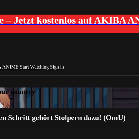
me – Jetzt kostenlos auf AKIBA 
A ANIME
Start Watching
Sign in
your country
en Schritt gehört Stolpern dazu! (OmU)