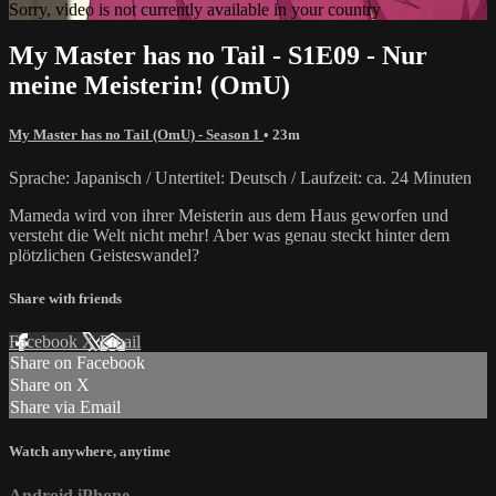
Sorry, video is not currently available in your country
My Master has no Tail - S1E09 - Nur
meine Meisterin! (OmU)
My Master has no Tail (OmU) - Season 1
• 23m
Sprache: Japanisch / Untertitel: Deutsch / Laufzeit: ca. 24 Minuten
Mameda wird von ihrer Meisterin aus dem Haus geworfen und
versteht die Welt nicht mehr! Aber was genau steckt hinter dem
plötzlichen Geisteswandel?
Share with friends
Facebook
X
Email
Share on Facebook
Share on X
Share via Email
Watch anywhere, anytime
Android
iPhone