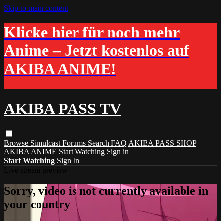
Skip to main content
Klicke hier für noch mehr
Anime – Jetzt kostenlos auf
AKIBA ANIME!
AKIBA PASS TV
Browse
Simulcast
Forums
Search
FAQ
AKIBA PASS SHOP
AKIBA ANIME
Start Watching
Sign in
Start Watching
Sign In
Live stream preview
Sorry, video is not currently available in
your country