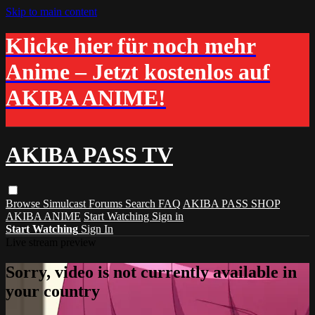
Skip to main content
Klicke hier für noch mehr
Anime – Jetzt kostenlos auf
AKIBA ANIME!
AKIBA PASS TV
Browse
Simulcast
Forums
Search
FAQ
AKIBA PASS SHOP
AKIBA ANIME
Start Watching
Sign in
Start Watching
Sign In
Live stream preview
Sorry, video is not currently available in
your country