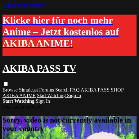
Skip to main content
Klicke hier für noch mehr
Anime – Jetzt kostenlos auf
AKIBA ANIME!
AKIBA PASS TV
Browse
Simulcast
Forums
Search
FAQ
AKIBA PASS SHOP
AKIBA ANIME
Start Watching
Sign in
Start Watching
Sign In
Live stream preview
Sorry, video is not currently available in
your country