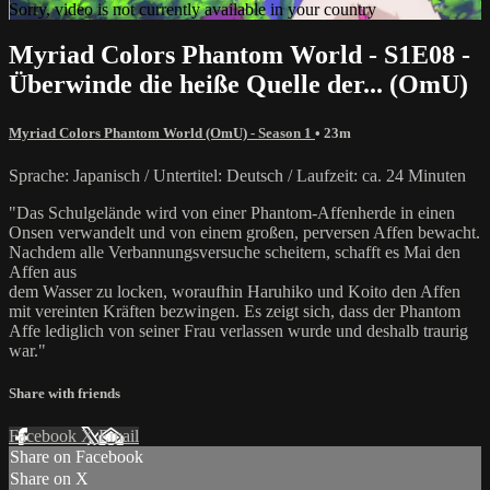
Sorry, video is not currently available in your country
Myriad Colors Phantom World - S1E08 -
Überwinde die heiße Quelle der... (OmU)
Myriad Colors Phantom World (OmU) - Season 1
• 23m
Sprache: Japanisch / Untertitel: Deutsch / Laufzeit: ca. 24 Minuten
"Das Schulgelände wird von einer Phantom-Affenherde in einen
Onsen verwandelt und von einem großen, perversen Affen bewacht.
Nachdem alle Verbannungsversuche scheitern, schafft es Mai den
Affen aus
dem Wasser zu locken, woraufhin Haruhiko und Koito den Affen
mit vereinten Kräften bezwingen. Es zeigt sich, dass der Phantom
Affe lediglich von seiner Frau verlassen wurde und deshalb traurig
war."
Share with friends
Facebook
X
Email
Share on Facebook
Share on X