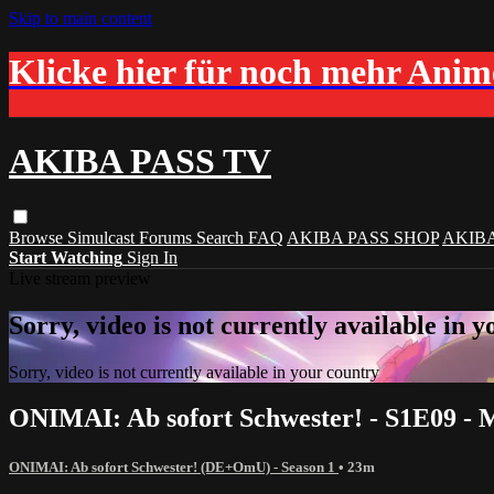
Skip to main content
Klicke hier für noch mehr Ani
AKIBA PASS TV
Browse
Simulcast
Forums
Search
FAQ
AKIBA PASS SHOP
AKIB
Start Watching
Sign In
Live stream preview
Sorry, video is not currently available in 
Sorry, video is not currently available in your country
ONIMAI: Ab sofort Schwester! - S1E09 - 
ONIMAI: Ab sofort Schwester! (DE+OmU) - Season 1
• 23m