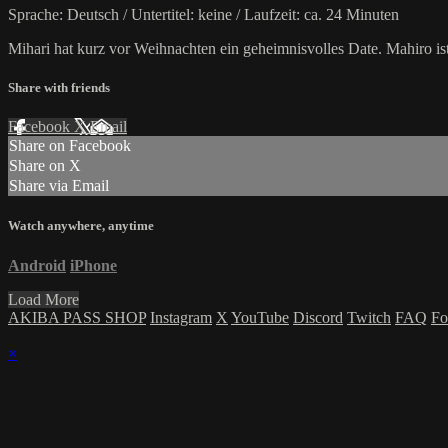
Sprache: Deutsch / Untertitel: keine / Laufzeit: ca. 24 Minuten
Mihari hat kurz vor Weihnachten ein geheimnisvolles Date. Mahiro is
Share with friends
Facebook
X
Email
Share on Facebook
Share on X
Share via Email
Watch anywhere, anytime
Android
iPhone
Load More
AKIBA PASS SHOP
Instagram
X
YouTube
Discord
Twitch
FAQ
Fo
×