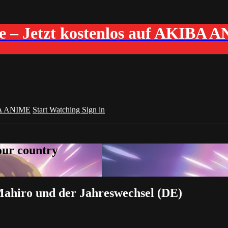
me – Jetzt kostenlos auf AKIBA 
A ANIME
Start Watching
Sign in
your country
Mahiro und der Jahreswechsel (DE)