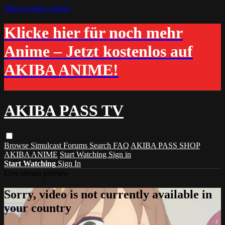
Skip to main content
Klicke hier für noch mehr
Anime – Jetzt kostenlos auf
AKIBA ANIME!
AKIBA PASS TV
Browse
Simulcast
Forums
Search
FAQ
AKIBA PASS SHOP
AKIBA ANIME
Start Watching
Sign in
Start Watching
Sign In
Live stream preview
Sorry, video is not currently available in
your country