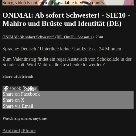
Sorry, video is not currently available in your country
ONIMAI: Ab sofort Schwester! - S1E10 -
Mahiro und Brüste und Identität (DE)
ONIMAI: Ab sofort Schwester! (DE+OmU) - Season 1
• 23m
Sprache: Deutsch / Untertitel: keine / Laufzeit: ca. 24 Minuten
Zum Valentinstag findet ein reger Austausch von Schokolade in der
Schule statt. Wird Mahiro alle Geschenke loswerden?
Share with friends
Facebook
X
Email
Share on Facebook
Share on X
Share via Email
Watch anywhere, anytime
Android
iPhone