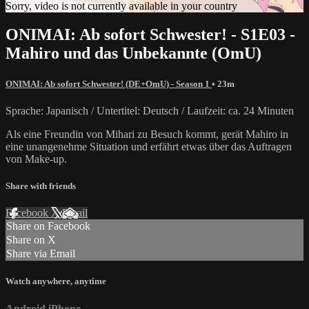
Sorry, video is not currently available in your country
ONIMAI: Ab sofort Schwester! - S1E03 -
Mahiro und das Unbekannte (OmU)
ONIMAI: Ab sofort Schwester! (DE+OmU) - Season 1
• 23m
Sprache: Japanisch / Untertitel: Deutsch / Laufzeit: ca. 24 Minuten
Als eine Freundin von Mihari zu Besuch kommt, gerät Mahiro in
eine unangenehme Situation und erfährt etwas über das Auftragen
von Make-up.
Share with friends
Facebook
X
Email
Share on Facebook
Share on X
Share via Email
Watch anywhere, anytime
Android
iPhone