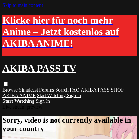
Skip to main content
Klicke hier für noch mehr
Anime – Jetzt kostenlos auf
AKIBA ANIME!
AKIBA PASS TV
Browse
Simulcast
Forums
Search
FAQ
AKIBA PASS SHOP
AKIBA ANIME
Start Watching
Sign in
Start Watching
Sign In
Live stream preview
Sorry, video is not currently available in
your country