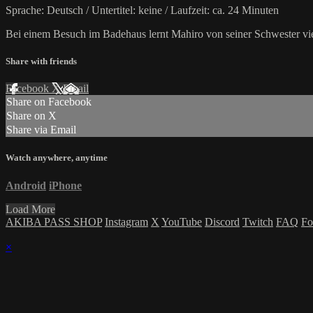
Sprache: Deutsch / Untertitel: keine / Laufzeit: ca. 24 Minuten
Bei einem Besuch im Badehaus lernt Mahiro von seiner Schwester viel
Share with friends
Facebook
X
Email
Share on Facebook
Share on X
Share via Email
Watch anywhere, anytime
Android
iPhone
Load More
AKIBA PASS SHOP
Instagram
X
YouTube
Discord
Twitch
FAQ
Fo
×