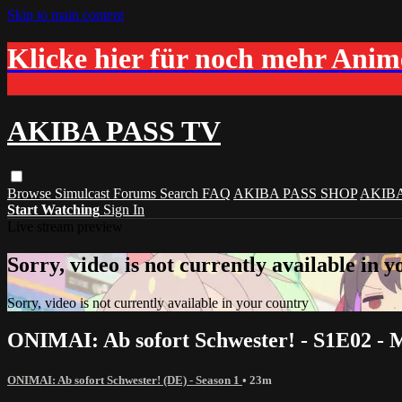
Skip to main content
Klicke hier für noch mehr Ani
AKIBA PASS TV
Browse
Simulcast
Forums
Search
FAQ
AKIBA PASS SHOP
AKIB
Start Watching
Sign In
Live stream preview
Sorry, video is not currently available in 
Sorry, video is not currently available in your country
ONIMAI: Ab sofort Schwester! - S1E02 - 
ONIMAI: Ab sofort Schwester! (DE) - Season 1
• 23m