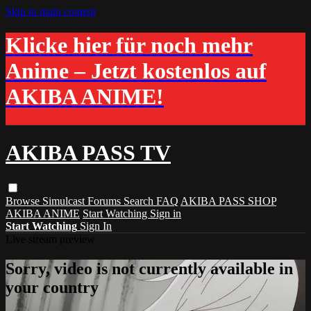
Skip to main content
Klicke hier für noch mehr
Anime – Jetzt kostenlos auf
AKIBA ANIME!
AKIBA PASS TV
Browse
Simulcast
Forums
Search
FAQ
AKIBA PASS SHOP
AKIBA ANIME
Start Watching
Sign in
Start Watching
Sign In
Live stream preview
Sorry, video is not currently available in
your country