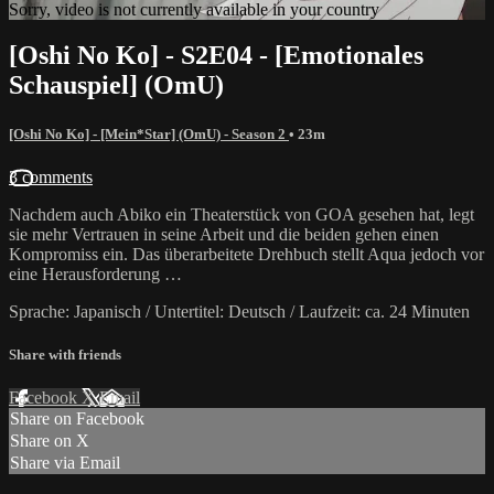
Sorry, video is not currently available in your country
[Oshi No Ko] - S2E04 - [Emotionales
Schauspiel] (OmU)
[Oshi No Ko] - [Mein*Star] (OmU) - Season 2
• 23m
3 comments
Nachdem auch Abiko ein Theaterstück von GOA gesehen hat, legt
sie mehr Vertrauen in seine Arbeit und die beiden gehen einen
Kompromiss ein. Das überarbeitete Drehbuch stellt Aqua jedoch vor
eine Herausforderung …
Sprache: Japanisch / Untertitel: Deutsch / Laufzeit: ca. 24 Minuten
Share with friends
Facebook
X
Email
Share on Facebook
Share on X
Share via Email