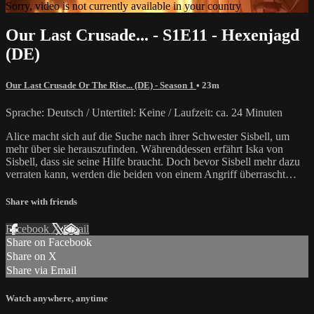
Sorry, video is not currently available in your country
Our Last Crusade... - S1E11 - Hexenjagd
(DE)
Our Last Crusade Or The Rise... (DE) - Season 1
• 23m
Sprache: Deutsch / Untertitel: Keine / Laufzeit: ca. 24 Minuten
Alice macht sich auf die Suche nach ihrer Schwester Sisbell, um
mehr über sie herauszufinden. Währenddessen erfährt Iska von
Sisbell, dass sie seine Hilfe braucht. Doch bevor Sisbell mehr dazu
verraten kann, werden die beiden von einem Angriff überrascht…
Share with friends
Facebook
X
Email
Share on Facebook
Share on X
Share via Email
Watch anywhere, anytime