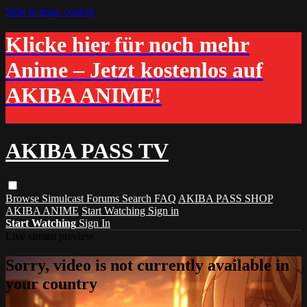
Skip to main content
Klicke hier für noch mehr
Anime – Jetzt kostenlos auf
AKIBA ANIME!
AKIBA PASS TV
Browse
Simulcast
Forums
Search
FAQ
AKIBA PASS SHOP
AKIBA ANIME
Start Watching
Sign in
Start Watching
Sign In
Live stream preview
Sorry, video is not currently available in
your country