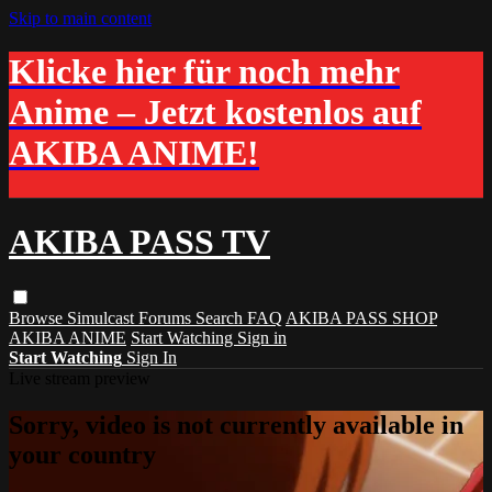
Skip to main content
Klicke hier für noch mehr
Anime – Jetzt kostenlos auf
AKIBA ANIME!
AKIBA PASS TV
Browse
Simulcast
Forums
Search
FAQ
AKIBA PASS SHOP
AKIBA ANIME
Start Watching
Sign in
Start Watching
Sign In
Live stream preview
Sorry, video is not currently available in
your country