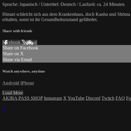
Sprache: Japanisch / Untertitel: Deutsch / Laufzeit: ca. 24 Minuten
Himari schleicht sich aus dem Krankenhaus, doch Kanba und Shōma k
erhalten, sonst ist ihr Gesundheitszustand gefährdet.
Share with friends
Facebook
X
Email
Share on Facebook
Share on X
Share via Email
Watch anywhere, anytime
Android
iPhone
Load More
AKIBA PASS SHOP
Instagram
X
YouTube
Discord
Twitch
FAQ
Fo
×