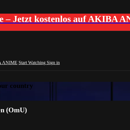
me – Jetzt kostenlos auf AKIBA 
A ANIME
Start Watching
Sign in
your country
hen (OmU)