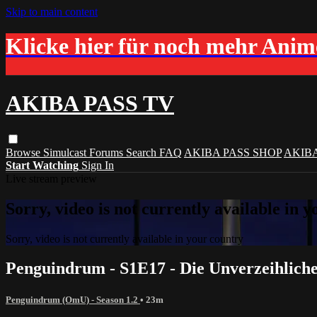
Skip to main content
Klicke hier für noch mehr Ani
AKIBA PASS TV
Browse
Simulcast
Forums
Search
FAQ
AKIBA PASS SHOP
AKIB
Start Watching
Sign In
Live stream preview
Sorry, video is not currently available in 
Sorry, video is not currently available in your country
Penguindrum - S1E17 - Die Unverzeihlic
Penguindrum (OmU) - Season 1.2
• 23m