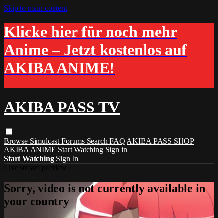
Skip to main content
Klicke hier für noch mehr
Anime – Jetzt kostenlos auf
AKIBA ANIME!
AKIBA PASS TV
Browse
Simulcast
Forums
Search
FAQ
AKIBA PASS SHOP
AKIBA ANIME
Start Watching
Sign in
Start Watching
Sign In
Live stream preview
Sorry, video is not currently available in
your country