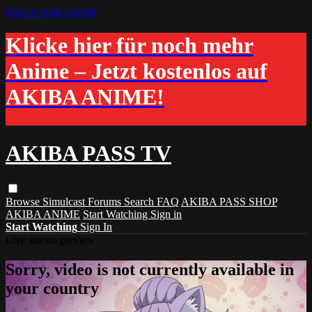
Skip to main content
Klicke hier für noch mehr
Anime – Jetzt kostenlos auf
AKIBA ANIME!
AKIBA PASS TV
Browse
Simulcast
Forums
Search
FAQ
AKIBA PASS SHOP
AKIBA ANIME
Start Watching
Sign in
Start Watching
Sign In
Live stream preview
Sorry, video is not currently available in
your country