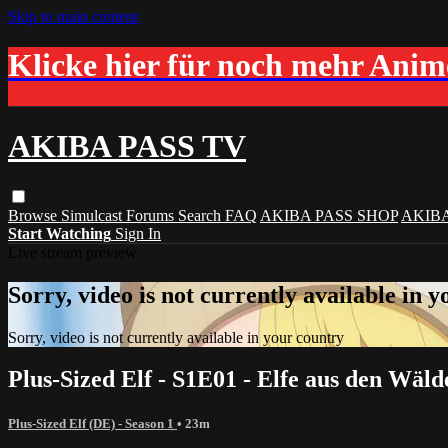
Skip to main content
Klicke hier für noch mehr Ani
AKIBA PASS TV
Browse
Simulcast
Forums
Search
FAQ
AKIBA PASS SHOP
AKIB
Start Watching
Sign In
Live stream preview
Sorry, video is not currently available in 
Sorry, video is not currently available in your country
Plus-Sized Elf - S1E01 - Elfe aus den Wäl
Plus-Sized Elf (DE) - Season 1
• 23m