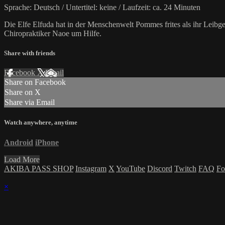
Sprache: Deutsch / Untertitel: keine / Laufzeit: ca. 24 Minuten
Die Elfe Elfuda hat in der Menschenwelt Pommes frites als ihr Leibge
Chiropraktiker Naoe um Hilfe.
Share with friends
Facebook
X
Email
Share on Facebook
Share on X
Share via Email
Watch anywhere, anytime
Android
iPhone
Load More
AKIBA PASS SHOP
Instagram
X
YouTube
Discord
Twitch
FAQ
Fo
×