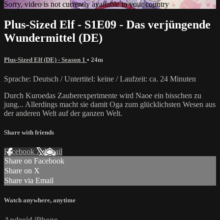
Sorry, video is not currently available in your country
Plus-Sized Elf - S1E09 - Das verjüngende
Wundermittel (DE)
Plus-Sized Elf (DE) - Season 1
• 24m
Sprache: Deutsch / Untertitel: keine / Laufzeit: ca. 24 Minuten
Durch Kuroedas Zauberexperimente wird Naoe ein bisschen zu
jung... Allerdings macht sie damit Oga zum glücklichsten Wesen aus
der anderen Welt auf der ganzen Welt.
Share with friends
Facebook
X
Email
Share on Facebook
Share on X
Share via Email
Watch anywhere, anytime
Android
iPhone