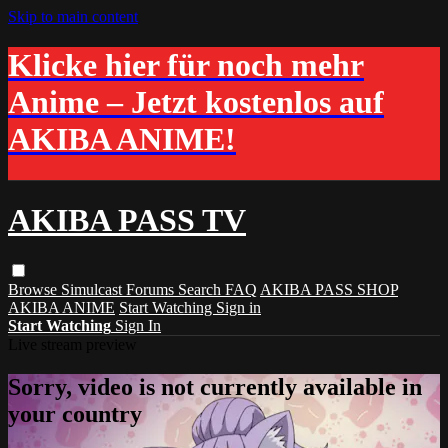
Skip to main content
Klicke hier für noch mehr
Anime – Jetzt kostenlos auf
AKIBA ANIME!
AKIBA PASS TV
Browse
Simulcast
Forums
Search
FAQ
AKIBA PASS SHOP
AKIBA ANIME
Start Watching
Sign in
Start Watching
Sign In
Live stream preview
Sorry, video is not currently available in
your country