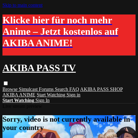
Skip to main content
Klicke hier für noch mehr
Anime – Jetzt kostenlos auf
AKIBA ANIME!
AKIBA PASS TV
Browse
Simulcast
Forums
Search
FAQ
AKIBA PASS SHOP
AKIBA ANIME
Start Watching
Sign in
Start Watching
Sign In
Live stream preview
Sorry, video is not currently available in
your country