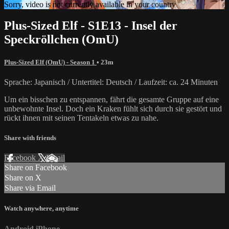
Sorry, video is not currently available in your country
Plus-Sized Elf - S1E13 - Insel der
Speckröllchen (OmU)
Plus-Sized Elf (OmU) - Season 1
• 23m
Sprache: Japanisch / Untertitel: Deutsch / Laufzeit: ca. 24 Minuten
Um ein bisschen zu entspannen, fährt die gesamte Gruppe auf eine
unbewohnte Insel. Doch ein Kraken fühlt sich durch sie gestört und
rückt ihnen mit seinen Tentakeln etwas zu nahe.
Share with friends
Facebook
X
Email
Share on Facebook
Share on X
Share via Email
Watch anywhere, anytime
Android
iPhone