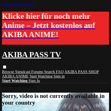
Skip to main content
Klicke hier für noch mehr
Anime – Jetzt kostenlos auf
AKIBA ANIME!
AKIBA PASS TV
Browse
Simulcast
Forums
Search
FAQ
AKIBA PASS SHOP
AKIBA ANIME
Start Watching
Sign in
Start Watching
Sign In
Live stream preview
Sorry, video is not currently available in
your country