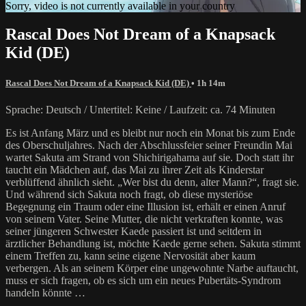
Sorry, video is not currently available in your country
Rascal Does Not Dream of a Knapsack
Kid (DE)
Rascal Does Not Dream of a Knapsack Kid (DE)
• 1h 14m
Sprache: Deutsch / Untertitel: Keine / Laufzeit: ca. 74 Minuten
Es ist Anfang März und es bleibt nur noch ein Monat bis zum Ende
des Oberschuljahres. Nach der Abschlussfeier seiner Freundin Mai
wartet Sakuta am Strand von Shichirigahama auf sie. Doch statt ihr
taucht ein Mädchen auf, das Mai zu ihrer Zeit als Kinderstar
verblüffend ähnlich sieht. „Wer bist du denn, alter Mann?“, fragt sie.
Und während sich Sakuta noch fragt, ob diese mysteriöse
Begegnung ein Traum oder eine Illusion ist, erhält er einen Anruf
von seinem Vater. Seine Mutter, die nicht verkraften konnte, was
seiner jüngeren Schwester Kaede passiert ist und seitdem in
ärztlicher Behandlung ist, möchte Kaede gerne sehen. Sakuta stimmt
einem Treffen zu, kann seine eigene Nervosität aber kaum
verbergen. Als an seinem Körper eine ungewohnte Narbe auftaucht,
muss er sich fragen, ob es sich um ein neues Pubertäts-Syndrom
handeln könnte …