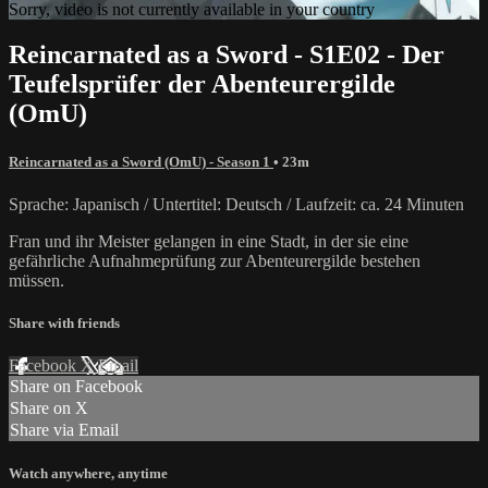
Sorry, video is not currently available in your country
Reincarnated as a Sword - S1E02 - Der
Teufelsprüfer der Abenteurergilde
(OmU)
Reincarnated as a Sword (OmU) - Season 1
• 23m
Sprache: Japanisch / Untertitel: Deutsch / Laufzeit: ca. 24 Minuten
Fran und ihr Meister gelangen in eine Stadt, in der sie eine
gefährliche Aufnahmeprüfung zur Abenteurergilde bestehen
müssen.
Share with friends
Facebook
X
Email
Share on Facebook
Share on X
Share via Email
Watch anywhere, anytime