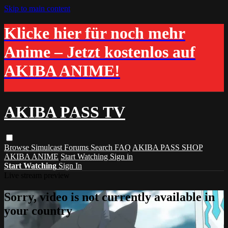
Skip to main content
Klicke hier für noch mehr
Anime – Jetzt kostenlos auf
AKIBA ANIME!
AKIBA PASS TV
Browse
Simulcast
Forums
Search
FAQ
AKIBA PASS SHOP
AKIBA ANIME
Start Watching
Sign in
Start Watching
Sign In
Live stream preview
Sorry, video is not currently available in
your country