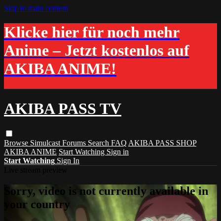
Skip to main content
Klicke hier für noch mehr
Anime – Jetzt kostenlos auf
AKIBA ANIME!
AKIBA PASS TV
Browse
Simulcast
Forums
Search
FAQ
AKIBA PASS SHOP
AKIBA ANIME
Start Watching
Sign in
Start Watching
Sign In
Live stream preview
Sorry, video is not currently available in
your country