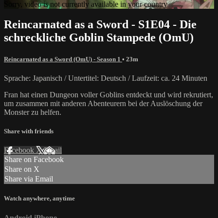
Sorry, video is not currently available in your country
Reincarnated as a Sword - S1E04 - Die
schreckliche Goblin Stampede (OmU)
Reincarnated as a Sword (OmU) - Season 1
• 23m
Sprache: Japanisch / Untertitel: Deutsch / Laufzeit: ca. 24 Minuten
Fran hat einen Dungeon voller Goblins entdeckt und wird rekrutiert,
um zusammen mit anderen Abenteurern bei der Auslöschung der
Monster zu helfen.
Share with friends
Facebook
X
Email
Share on Facebook
Share on X
Share via Email
Watch anywhere, anytime
Android
iPhone