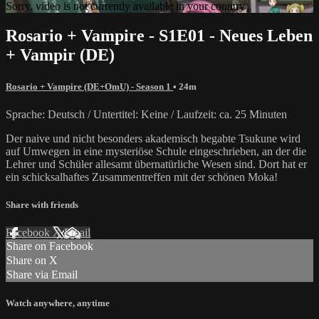
Sorry, video is not currently available in your country
Rosario + Vampire - S1E01 - Neues Leben
+ Vampir (DE)
Rosario + Vampire (DE+OmU) - Season 1
• 24m
Sprache: Deutsch / Untertitel: Keine / Laufzeit: ca. 25 Minuten
Der naive und nicht besonders akademisch begabte Tsukune wird
auf Umwegen in eine mysteriöse Schule eingeschrieben, an der die
Lehrer und Schüler allesamt übernatürliche Wesen sind. Dort hat er
ein schicksalhaftes Zusammentreffen mit der schönen Moka!
Share with friends
Facebook
X
Email
Share on Facebook
Share on X
Share via Email
Watch anywhere, anytime