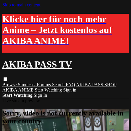
Skip to main content
Klicke hier für noch mehr
Anime – Jetzt kostenlos auf
AKIBA ANIME!
AKIBA PASS TV
Browse
Simulcast
Forums
Search
FAQ
AKIBA PASS SHOP
AKIBA ANIME
Start Watching
Sign in
Start Watching
Sign In
Live stream preview
Sorry, video is not currently available in
your country