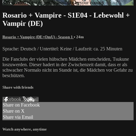
Sorry, video is not currently available in your country
Rosario + Vampire - S1E04 - Lebewohl +
Vampir (DE)
Rosario + Vampire (DE+OmU) - Season 1
• 24m
Sprache: Deutsch / Untertitel: Keine / Laufzeit: ca. 25 Minuten
Die Fanclubs der vielen hübschen Mädchen entscheiden, Tsukune
loszuwerden. Dieser hadert in der Zwischenzeit damit, dass er als
schwacher Normalo nicht im Stande ist, die Mädchen vor Gefahr zu
beschützen.
Share with friends
Facebook
X
Email
Share on Facebook
Share on X
Share via Email
Watch anywhere, anytime