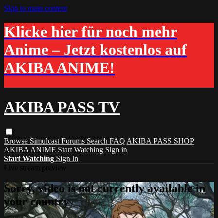
Skip to main content
Klicke hier für noch mehr
Anime – Jetzt kostenlos auf
AKIBA ANIME!
AKIBA PASS TV
Browse
Simulcast
Forums
Search
FAQ
AKIBA PASS SHOP
AKIBA ANIME
Start Watching
Sign in
Start Watching
Sign In
Live stream preview
Sorry, video is not currently available in
your country