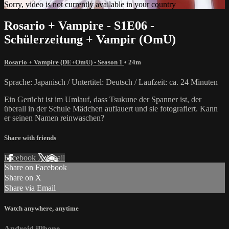
Sorry, video is not currently available in your country
Rosario + Vampire - S1E06 -
Schülerzeitung + Vampir (OmU)
Rosario + Vampire (DE+OmU) - Season 1
• 24m
Sprache: Japanisch / Untertitel: Deutsch / Laufzeit: ca. 24 Minuten
Ein Gerücht ist im Umlauf, dass Tsukune der Spanner ist, der
überall in der Schule Mädchen auflauert und sie fotografiert. Kann
er seinen Namen reinwaschen?
Share with friends
Facebook
X
Email
Share on Facebook
Share on X
Share via Email
Watch anywhere, anytime
Android
iPhone