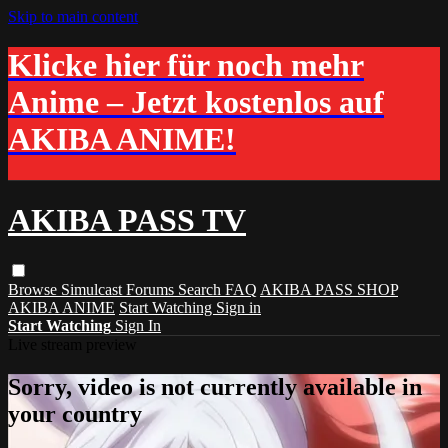
Skip to main content
Klicke hier für noch mehr
Anime – Jetzt kostenlos auf
AKIBA ANIME!
AKIBA PASS TV
Browse
Simulcast
Forums
Search
FAQ
AKIBA PASS SHOP
AKIBA ANIME
Start Watching
Sign in
Start Watching
Sign In
Live stream preview
Sorry, video is not currently available in
your country