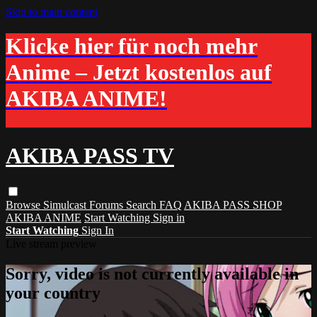
Skip to main content
Klicke hier für noch mehr
Anime – Jetzt kostenlos auf
AKIBA ANIME!
AKIBA PASS TV
Browse
Simulcast
Forums
Search
FAQ
AKIBA PASS SHOP
AKIBA ANIME
Start Watching
Sign in
Start Watching
Sign In
Live stream preview
Sorry, video is not currently available in
your country