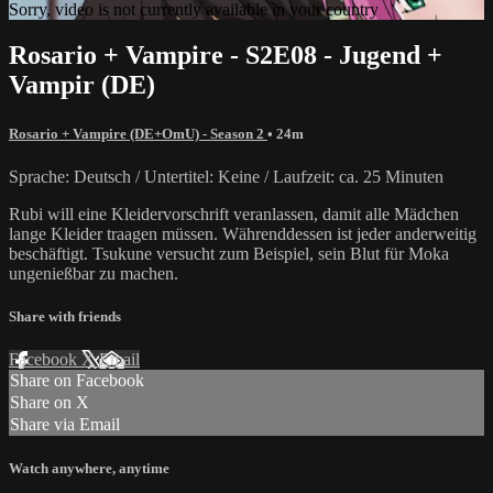
Sorry, video is not currently available in your country
Rosario + Vampire - S2E08 - Jugend +
Vampir (DE)
Rosario + Vampire (DE+OmU) - Season 2
• 24m
Sprache: Deutsch / Untertitel: Keine / Laufzeit: ca. 25 Minuten
Rubi will eine Kleidervorschrift veranlassen, damit alle Mädchen
lange Kleider traagen müssen. Währenddessen ist jeder anderweitig
beschäftigt. Tsukune versucht zum Beispiel, sein Blut für Moka
ungenießbar zu machen.
Share with friends
Facebook
X
Email
Share on Facebook
Share on X
Share via Email
Watch anywhere, anytime