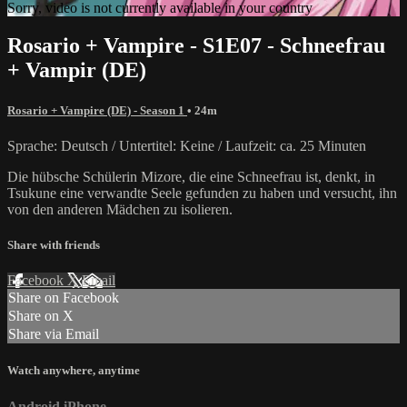
Sorry, video is not currently available in your country
Rosario + Vampire - S1E07 - Schneefrau
+ Vampir (DE)
Rosario + Vampire (DE) - Season 1
• 24m
Sprache: Deutsch / Untertitel: Keine / Laufzeit: ca. 25 Minuten
Die hübsche Schülerin Mizore, die eine Schneefrau ist, denkt, in
Tsukune eine verwandte Seele gefunden zu haben und versucht, ihn
von den anderen Mädchen zu isolieren.
Share with friends
Facebook
X
Email
Share on Facebook
Share on X
Share via Email
Watch anywhere, anytime
Android
iPhone