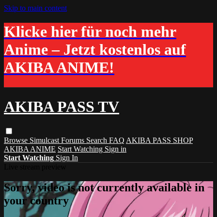
Skip to main content
Klicke hier für noch mehr
Anime – Jetzt kostenlos auf
AKIBA ANIME!
AKIBA PASS TV
Browse
Simulcast
Forums
Search
FAQ
AKIBA PASS SHOP
AKIBA ANIME
Start Watching
Sign in
Start Watching
Sign In
Live stream preview
Sorry, video is not currently available in
your country