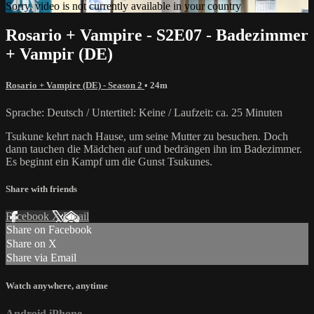
Sorry, video is not currently available in your country
Rosario + Vampire - S2E07 - Badezimmer
+ Vampir (DE)
Rosario + Vampire (DE) - Season 2
• 24m
Sprache: Deutsch / Untertitel: Keine / Laufzeit: ca. 25 Minuten
Tsukune kehrt nach Hause, um seine Mutter zu besuchen. Doch
dann tauchen die Mädchen auf und bedrängen ihn im Badezimmer.
Es beginnt ein Kampf um die Gunst Tsukunes.
Share with friends
Facebook
X
Email
Share on Facebook
Share on X
Share via Email
Watch anywhere, anytime
Android
iPhone