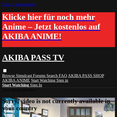
Skip to main content
Klicke hier für noch mehr
Anime – Jetzt kostenlos auf
AKIBA ANIME!
AKIBA PASS TV
Browse
Simulcast
Forums
Search
FAQ
AKIBA PASS SHOP
AKIBA ANIME
Start Watching
Sign in
Start Watching
Sign In
Live stream preview
Sorry, video is not currently available in
your country