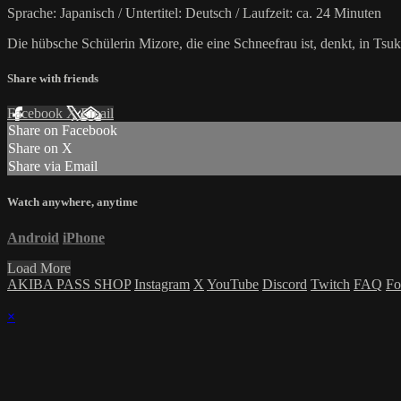
Sprache: Japanisch / Untertitel: Deutsch / Laufzeit: ca. 24 Minuten
Die hübsche Schülerin Mizore, die eine Schneefrau ist, denkt, in Ts
Share with friends
Facebook
X
Email
Share on Facebook
Share on X
Share via Email
Watch anywhere, anytime
Android
iPhone
Load More
AKIBA PASS SHOP
Instagram
X
YouTube
Discord
Twitch
FAQ
Fo
×