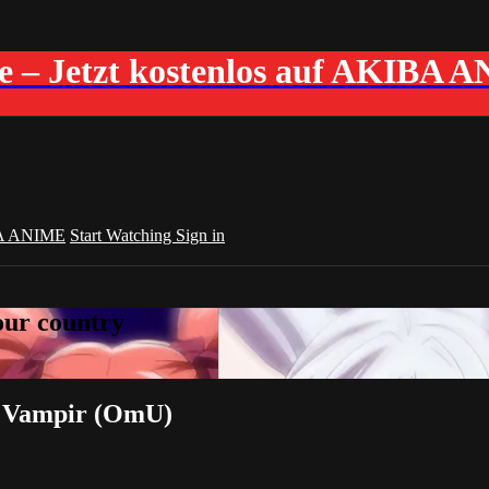
me – Jetzt kostenlos auf AKIBA 
A ANIME
Start Watching
Sign in
your country
 + Vampir (OmU)