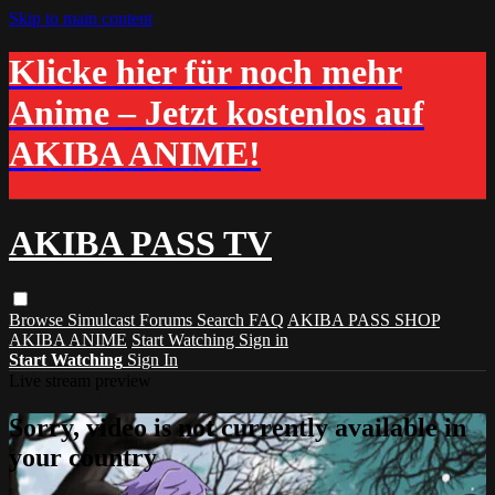
Skip to main content
Klicke hier für noch mehr
Anime – Jetzt kostenlos auf
AKIBA ANIME!
AKIBA PASS TV
Browse
Simulcast
Forums
Search
FAQ
AKIBA PASS SHOP
AKIBA ANIME
Start Watching
Sign in
Start Watching
Sign In
Live stream preview
Sorry, video is not currently available in
your country