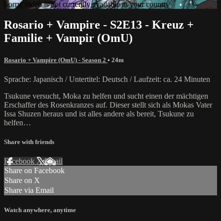
Sorry, video is not currently available in your country
Rosario + Vampire - S2E13 - Kreuz +
Familie + Vampir (OmU)
Rosario + Vampire (OmU) - Season 2
• 24m
Sprache: Japanisch / Untertitel: Deutsch / Laufzeit: ca. 24 Minuten
Tsukune versucht, Moka zu helfen und sucht einen der mächtigen
Erschaffer des Rosenkranzes auf. Dieser stellt sich als Mokas Vater
Issa Shuzen heraus und ist alles andere als bereit, Tsukune zu
helfen…
Share with friends
Facebook
X
Email
Share on Facebook
Share on X
Share via Email
Watch anywhere, anytime