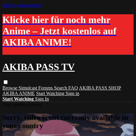
Skip to main content
Klicke hier für noch mehr
Anime – Jetzt kostenlos auf
AKIBA ANIME!
AKIBA PASS TV
Browse
Simulcast
Forums
Search
FAQ
AKIBA PASS SHOP
AKIBA ANIME
Start Watching
Sign in
Start Watching
Sign In
Live stream preview
Sorry, video is not currently available in
your country