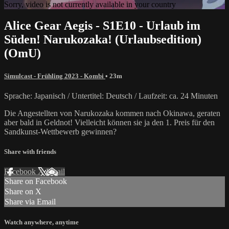
Sorry, video is not currently available in your country
Alice Gear Aegis - S1E10 - Urlaub im
Süden! Narukozaka! (Urlaubsedition)
(OmU)
Simulcast - Frühling 2023 - Kombi
• 23m
Sprache: Japanisch / Untertitel: Deutsch / Laufzeit: ca. 24 Minuten
Die Angestellten von Narukozaka kommen nach Okinawa, geraten
aber bald in Geldnot! Vielleicht können sie ja den 1. Preis für den
Sandkunst-Wettbewerb gewinnen?
Share with friends
Facebook
X
Email
Share on Facebook
Share on X
Share via Email
Watch anywhere, anytime