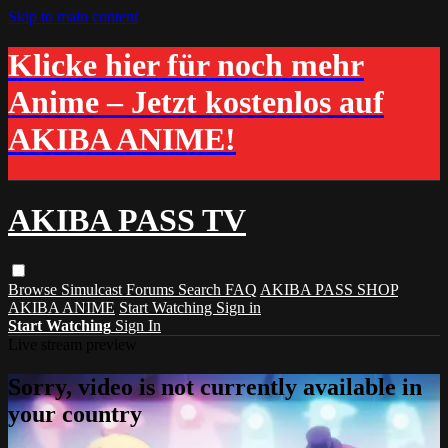
Skip to main content
Klicke hier für noch mehr
Anime – Jetzt kostenlos auf
AKIBA ANIME!
AKIBA PASS TV
Browse
Simulcast
Forums
Search
FAQ
AKIBA PASS SHOP
AKIBA ANIME
Start Watching
Sign in
Start Watching
Sign In
Live stream preview
Sorry, video is not currently available in
your country