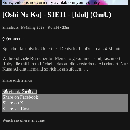
Sorry, video is not currently available in your country
[Oshi No Ko] - S1E11 - [Idol] (OmU)
Simulcast - Frühling 2023 - Kombi
• 23m
9 comments
Sprache: Japanisch / Untertitel: Deutsch / Laufzeit: ca. 24 Minuten
Während viele Besucher für Memcho gekommen sind, fasziniert
Ruby alle mit ihrem Lächeln, das an die verstorbene Ai erinnert. Nur
Kana scheint niemand so richtig anzufeuern …
Share with friends
Facebook
X
Email
Share on Facebook
Share on X
Share via Email
Watch anywhere, anytime