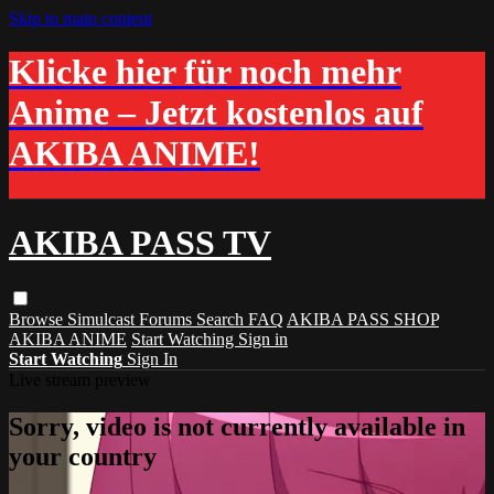
Skip to main content
Klicke hier für noch mehr
Anime – Jetzt kostenlos auf
AKIBA ANIME!
AKIBA PASS TV
Browse
Simulcast
Forums
Search
FAQ
AKIBA PASS SHOP
AKIBA ANIME
Start Watching
Sign in
Start Watching
Sign In
Live stream preview
Sorry, video is not currently available in
your country