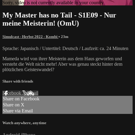
Sorry, video is not currently available in your country
My Master has no Tail - S1E09 - Nur
meine Meisterin! (OmU)
Simulcast - Herbst 2022 - Kombi
• 23m
Sprache: Japanisch / Untertitel: Deutsch / Laufzeit: ca. 24 Minuten
Mameda wird von ihrer Meisterin aus dem Haus geworfen und
versteht die Welt nicht mehr! Aber was genau steckt hinter dem
plötzlichen Geisteswandel?
Share with friends
Facebook
X
Email
Share on Facebook
Share on X
Share via Email
Watch anywhere, anytime
Android
iPhone