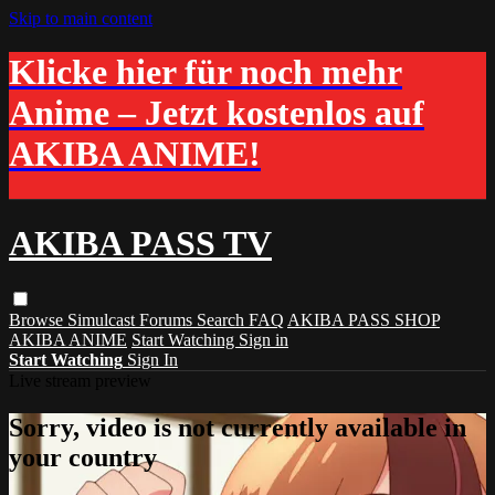
Skip to main content
Klicke hier für noch mehr
Anime – Jetzt kostenlos auf
AKIBA ANIME!
AKIBA PASS TV
Browse
Simulcast
Forums
Search
FAQ
AKIBA PASS SHOP
AKIBA ANIME
Start Watching
Sign in
Start Watching
Sign In
Live stream preview
Sorry, video is not currently available in
your country