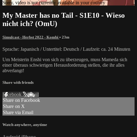
Sorry, video is not currently available in your country
My Master has no Tail - S1E10 - Wieso
nicht ich? (OmU)
Simulcast - Herbst 2022 - Kombi
• 23m
Sprache: Japanisch / Untertitel: Deutsch / Laufzeit: ca. 24 Minuten
Um Meisterin Enshi von sich zu überzeugen, muss Mameda sich
einer überaus schwierigen Herausforderung stellen, die ihr alles
abverlangt!
Share with friends
Facebook
X
Email
Share on Facebook
Share on X
Share via Email
Watch anywhere, anytime
Android
iPhone