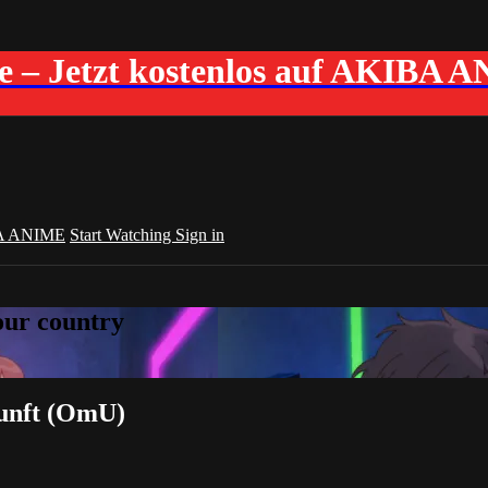
me – Jetzt kostenlos auf AKIBA 
A ANIME
Start Watching
Sign in
your country
kunft (OmU)