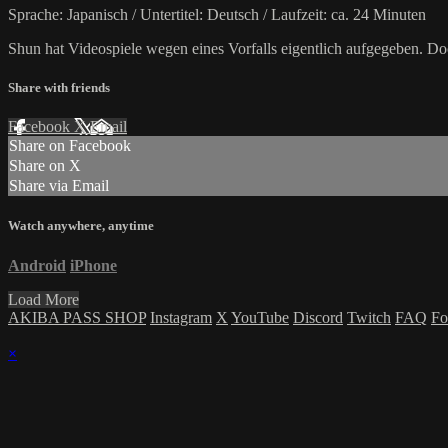
Sprache: Japanisch / Untertitel: Deutsch / Laufzeit: ca. 24 Minuten
Shun hat Videospiele wegen eines Vorfalls eigentlich aufgegeben. Doc
Share with friends
Facebook
X
Email
Share on Facebook
Share on X
Share via Email
Watch anywhere, anytime
Android
iPhone
Load More
AKIBA PASS SHOP
Instagram
X
YouTube
Discord
Twitch
FAQ
Fo
×