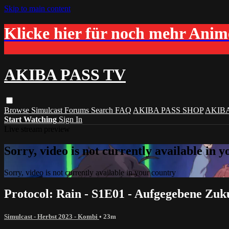
Skip to main content
Klicke hier für noch mehr Ani
AKIBA PASS TV
Browse
Simulcast
Forums
Search
FAQ
AKIBA PASS SHOP
AKIB
Start Watching
Sign In
Live stream preview
Sorry, video is not currently available in 
Sorry, video is not currently available in your country
Protocol: Rain - S1E01 - Aufgegebene Zu
Simulcast - Herbst 2023 - Kombi
• 23m