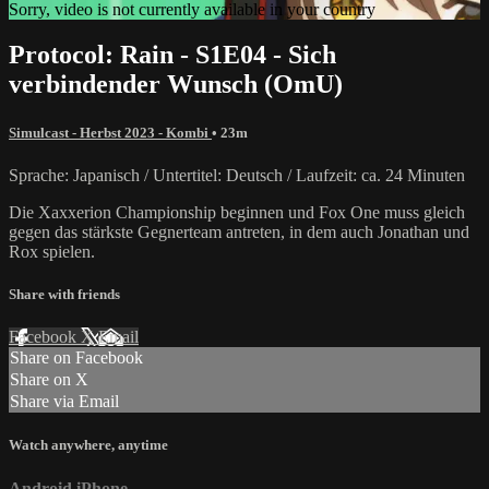
Sorry, video is not currently available in your country
Protocol: Rain - S1E04 - Sich
verbindender Wunsch (OmU)
Simulcast - Herbst 2023 - Kombi
• 23m
Sprache: Japanisch / Untertitel: Deutsch / Laufzeit: ca. 24 Minuten
Die Xaxxerion Championship beginnen und Fox One muss gleich
gegen das stärkste Gegnerteam antreten, in dem auch Jonathan und
Rox spielen.
Share with friends
Facebook
X
Email
Share on Facebook
Share on X
Share via Email
Watch anywhere, anytime
Android
iPhone