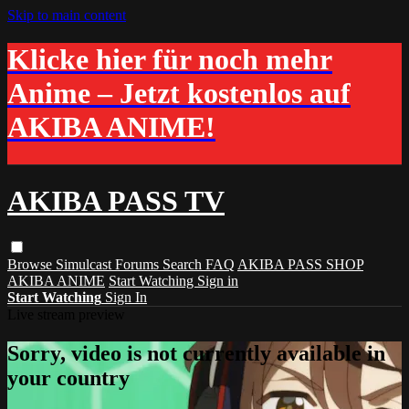
Skip to main content
Klicke hier für noch mehr
Anime – Jetzt kostenlos auf
AKIBA ANIME!
AKIBA PASS TV
Browse
Simulcast
Forums
Search
FAQ
AKIBA PASS SHOP
AKIBA ANIME
Start Watching
Sign in
Start Watching
Sign In
Live stream preview
Sorry, video is not currently available in
your country