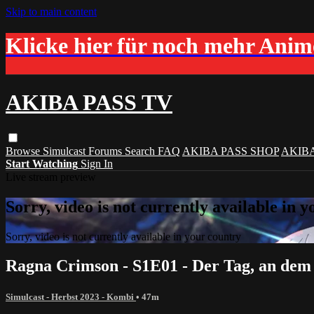
Skip to main content
Klicke hier für noch mehr Ani
AKIBA PASS TV
Browse
Simulcast
Forums
Search
FAQ
AKIBA PASS SHOP
AKIB
Start Watching
Sign In
Live stream preview
Sorry, video is not currently available in 
Sorry, video is not currently available in your country
Ragna Crimson - S1E01 - Der Tag, an de
Simulcast - Herbst 2023 - Kombi
• 47m