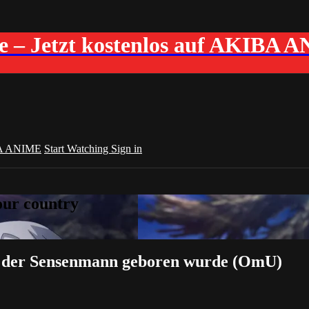
me – Jetzt kostenlos auf AKIBA 
A ANIME
Start Watching
Sign in
your country
m der Sensenmann geboren wurde (OmU)