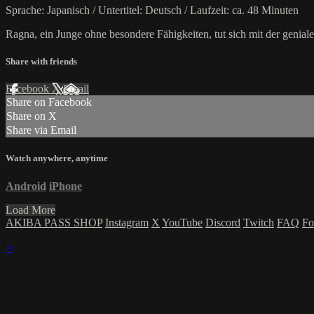
Sprache: Japanisch / Untertitel: Deutsch / Laufzeit: ca. 48 Minuten
Ragna, ein Junge ohne besondere Fähigkeiten, tut sich mit der geni
Share with friends
Facebook
X
Email
Share on Facebook
Share on X
Share via Email
Watch anywhere, anytime
Android
iPhone
Load More
AKIBA PASS SHOP
Instagram
X
YouTube
Discord
Twitch
FAQ
Fo
×