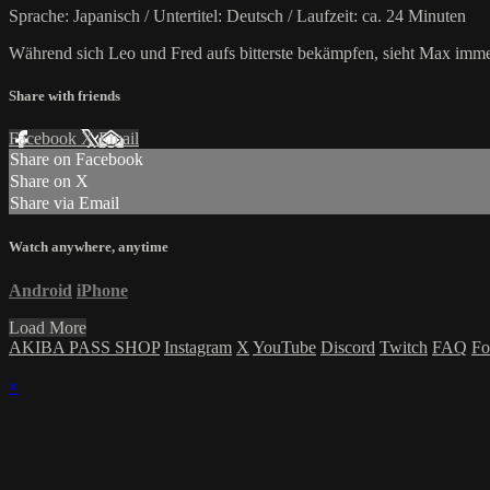
Sprache: Japanisch / Untertitel: Deutsch / Laufzeit: ca. 24 Minuten
Während sich Leo und Fred aufs bitterste bekämpfen, sieht Max imme
Share with friends
Facebook
X
Email
Share on Facebook
Share on X
Share via Email
Watch anywhere, anytime
Android
iPhone
Load More
AKIBA PASS SHOP
Instagram
X
YouTube
Discord
Twitch
FAQ
Fo
×