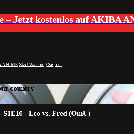
me – Jetzt kostenlos auf AKIBA 
A ANIME
Start Watching
Sign in
your country
 S1E10 - Leo vs. Fred (OmU)